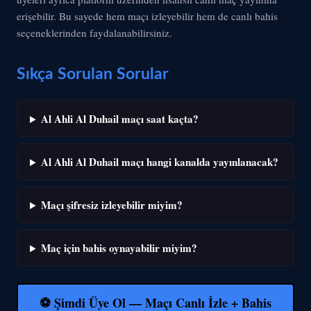
erişebilir. Bu sayede hem maçı izleyebilir hem de canlı bahis
seçeneklerinden faydalanabilirsiniz.
Sıkça Sorulan Sorular
Al Ahli Al Duhail maçı saat kaçta?
Al Ahli Al Duhail maçı hangi kanalda yayınlanacak?
Maçı şifresiz izleyebilir miyim?
Maç için bahis oynayabilir miyim?
⚽ Şimdi Üye Ol — Maçı Canlı İzle + Bahis