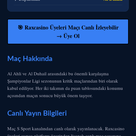
🎯 Raxcasino Üyeleri Maçı Canlı İzleyebilir
→ Üye Ol
Maç Hakkında
Al Ahli ve Al Duhail arasındaki bu önemli karşılaşma
Şampiyonlar Ligi sezonunun kritik maçlarından biri olarak
kabul ediliyor. Her iki takımın da puan tablosundaki konumu
açısından maçın sonucu büyük önem taşıyor.
Canlı Yayın Bilgileri
Maç S Sport kanalından canlı olarak yayınlanacak. Raxcasino
üyeleri ayrıca platform üzerinden lisanslı canlı maç yayınına