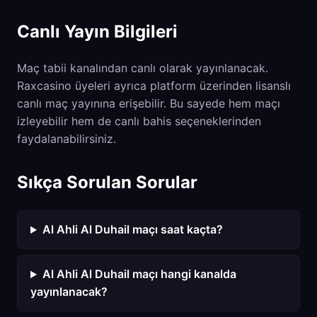
Canlı Yayın Bilgileri
Maç tabii kanalından canlı olarak yayınlanacak.
Raxcasino üyeleri ayrıca platform üzerinden lisanslı
canlı maç yayınına erişebilir. Bu sayede hem maçı
izleyebilir hem de canlı bahis seçeneklerinden
faydalanabilirsiniz.
Sıkça Sorulan Sorular
Al Ahli Al Duhail maçı saat kaçta?
Al Ahli Al Duhail maçı hangi kanalda
yayınlanacak?