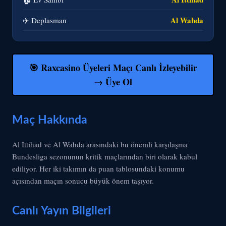
Al Wahda
✈️ Deplasman
🎯 Raxcasino Üyeleri Maçı Canlı İzleyebilir
→ Üye Ol
Maç Hakkında
Al Ittihad ve Al Wahda arasındaki bu önemli karşılaşma
Bundesliga sezonunun kritik maçlarından biri olarak kabul
ediliyor. Her iki takımın da puan tablosundaki konumu
açısından maçın sonucu büyük önem taşıyor.
Canlı Yayın Bilgileri