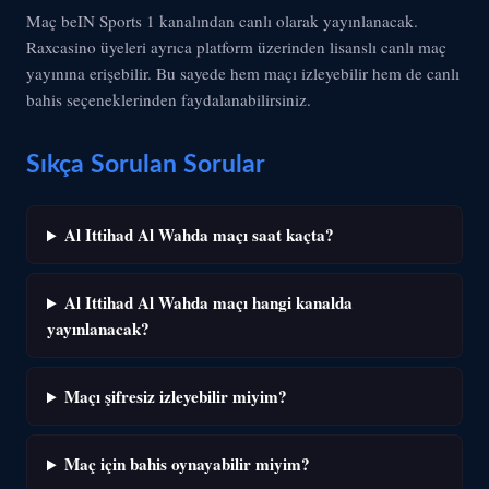
Maç beIN Sports 1 kanalından canlı olarak yayınlanacak.
Raxcasino üyeleri ayrıca platform üzerinden lisanslı canlı maç
yayınına erişebilir. Bu sayede hem maçı izleyebilir hem de canlı
bahis seçeneklerinden faydalanabilirsiniz.
Sıkça Sorulan Sorular
Al Ittihad Al Wahda maçı saat kaçta?
Al Ittihad Al Wahda maçı hangi kanalda
yayınlanacak?
Maçı şifresiz izleyebilir miyim?
Maç için bahis oynayabilir miyim?