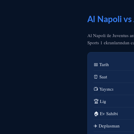
Al Napoli vs
Al Napoli ile Juventus 
Sports 1 ekranlarından c
📅 Tarih
⏰ Saat
📺 Yayıncı
🏆 Lig
🏠 Ev Sahibi
✈️ Deplasman