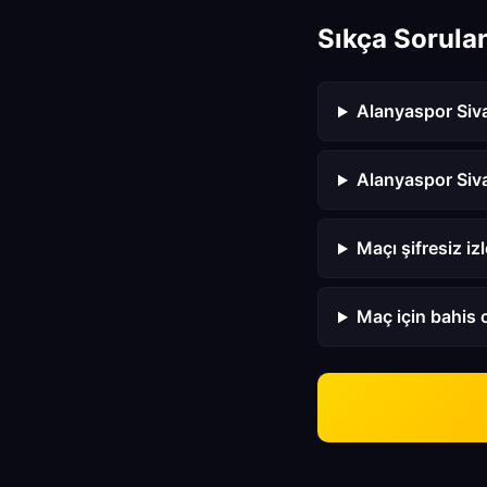
Sıkça Sorula
Alanyaspor Siv
Alanyaspor Siv
Maçı şifresiz iz
Maç için bahis 