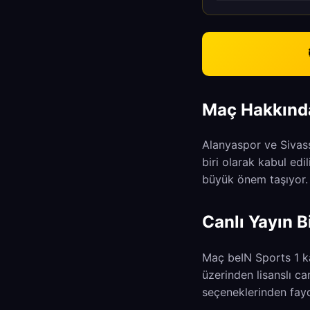
Maç Hakkınd
Alanyaspor ve Sivas
biri olarak kabul ed
büyük önem taşıyor.
Canlı Yayın Bi
Maç beIN Sports 1 ka
üzerinden lisanslı ca
seçeneklerinden fayda