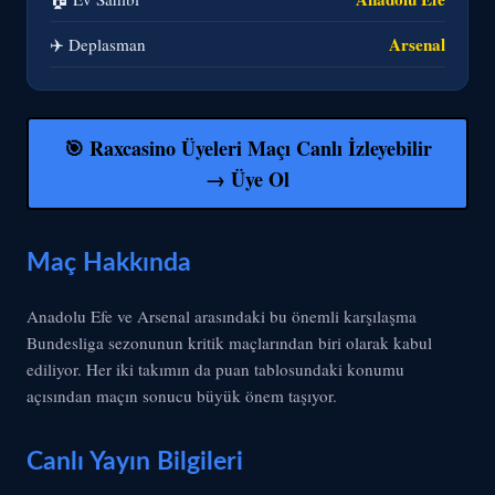
Arsenal
✈️ Deplasman
🎯 Raxcasino Üyeleri Maçı Canlı İzleyebilir
→ Üye Ol
Maç Hakkında
Anadolu Efe ve Arsenal arasındaki bu önemli karşılaşma
Bundesliga sezonunun kritik maçlarından biri olarak kabul
ediliyor. Her iki takımın da puan tablosundaki konumu
açısından maçın sonucu büyük önem taşıyor.
Canlı Yayın Bilgileri