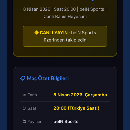
8 Nisan 2026 | Saat 20:00 | beIN Sports |
Canlı Bahis Heyecanı
🔴 CANLI YAYIN
· beIN Sports
üzerinden takip edin
📋 Maç Özet Bilgileri
8 Nisan 2026, Çarşamba
📅 Tarih
20:00 (Türkiye Saati)
⏰ Saat
beIN Sports
📺 Yayıncı