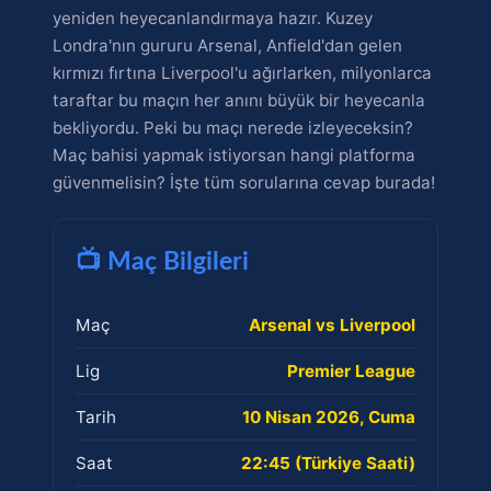
yeniden heyecanlandırmaya hazır. Kuzey
Londra'nın gururu Arsenal, Anfield'dan gelen
kırmızı fırtına Liverpool'u ağırlarken, milyonlarca
taraftar bu maçın her anını büyük bir heyecanla
bekliyordu. Peki bu maçı nerede izleyeceksin?
Maç bahisi yapmak istiyorsan hangi platforma
güvenmelisin? İşte tüm sorularına cevap burada!
📺 Maç Bilgileri
Maç
Arsenal vs Liverpool
Lig
Premier League
Tarih
10 Nisan 2026, Cuma
Saat
22:45 (Türkiye Saati)