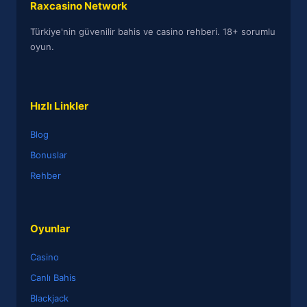
Raxcasino Network
Türkiye'nin güvenilir bahis ve casino rehberi. 18+ sorumlu
oyun.
Hızlı Linkler
Blog
Bonuslar
Rehber
Oyunlar
Casino
Canlı Bahis
Blackjack