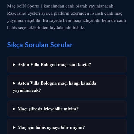
Maç beIN Sports 1 kanalından canlı olarak yayınlanacak.
Raxcasino üyeleri ayrıca platform üzerinden lisanslı canlı maç
yayınına erişebilir. Bu sayede hem maçı izleyebilir hem de canlı
bahis seçeneklerinden faydalanabilirsiniz.
Sıkça Sorulan Sorular
Aston Villa Bologna maçı saat kaçta?
Aston Villa Bologna maçı hangi kanalda
yayınlanacak?
Maçı şifresiz izleyebilir miyim?
Maç için bahis oynayabilir miyim?