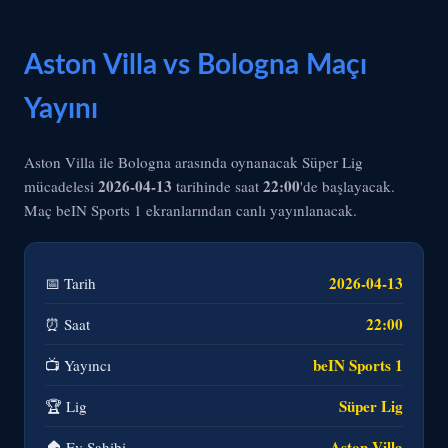
Aston Villa vs Bologna Maçı
Yayını
Aston Villa ile Bologna arasında oynanacak Süper Lig
2026-04-13
22:00
mücadelesi
tarihinde saat
'de başlayacak.
Maç beIN Sports 1 ekranlarından canlı yayınlanacak.
2026-04-13
📅 Tarih
22:00
⏰ Saat
beIN Sports 1
📺 Yayıncı
Süper Lig
🏆 Lig
Aston Villa
🏠 Ev Sahibi