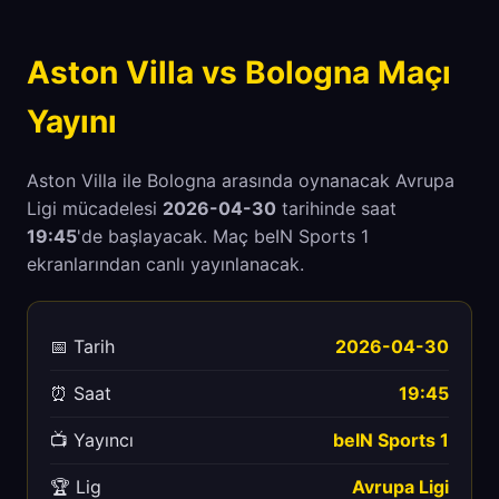
Aston Villa vs Bologna Maçı
Yayını
Aston Villa ile Bologna arasında oynanacak Avrupa
Ligi mücadelesi
2026-04-30
tarihinde saat
19:45
'de başlayacak. Maç beIN Sports 1
ekranlarından canlı yayınlanacak.
📅 Tarih
2026-04-30
⏰ Saat
19:45
📺 Yayıncı
beIN Sports 1
🏆 Lig
Avrupa Ligi