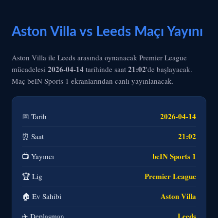
Aston Villa vs Leeds Maçı Yayını
Aston Villa ile Leeds arasında oynanacak Premier League
2026-04-14
21:02
mücadelesi
tarihinde saat
'de başlayacak.
Maç beIN Sports 1 ekranlarından canlı yayınlanacak.
2026-04-14
📅 Tarih
21:02
⏰ Saat
beIN Sports 1
📺 Yayıncı
Premier League
🏆 Lig
Aston Villa
🏠 Ev Sahibi
Leeds
✈️ Deplasman