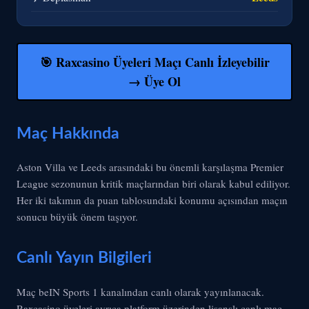
🎯 Raxcasino Üyeleri Maçı Canlı İzleyebilir
→ Üye Ol
Maç Hakkında
Aston Villa ve Leeds arasındaki bu önemli karşılaşma Premier
League sezonunun kritik maçlarından biri olarak kabul ediliyor.
Her iki takımın da puan tablosundaki konumu açısından maçın
sonucu büyük önem taşıyor.
Canlı Yayın Bilgileri
Maç beIN Sports 1 kanalından canlı olarak yayınlanacak.
Raxcasino üyeleri ayrıca platform üzerinden lisanslı canlı maç