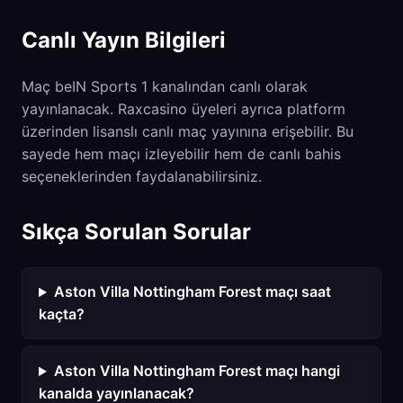
Canlı Yayın Bilgileri
Maç beIN Sports 1 kanalından canlı olarak
yayınlanacak. Raxcasino üyeleri ayrıca platform
üzerinden lisanslı canlı maç yayınına erişebilir. Bu
sayede hem maçı izleyebilir hem de canlı bahis
seçeneklerinden faydalanabilirsiniz.
Sıkça Sorulan Sorular
Aston Villa Nottingham Forest maçı saat
kaçta?
Aston Villa Nottingham Forest maçı hangi
kanalda yayınlanacak?