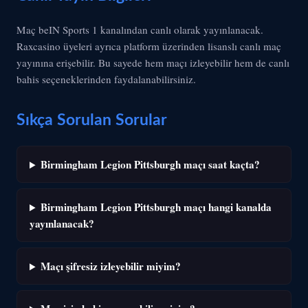
Maç beIN Sports 1 kanalından canlı olarak yayınlanacak.
Raxcasino üyeleri ayrıca platform üzerinden lisanslı canlı maç
yayınına erişebilir. Bu sayede hem maçı izleyebilir hem de canlı
bahis seçeneklerinden faydalanabilirsiniz.
Sıkça Sorulan Sorular
Birmingham Legion Pittsburgh maçı saat kaçta?
Birmingham Legion Pittsburgh maçı hangi kanalda
yayınlanacak?
Maçı şifresiz izleyebilir miyim?