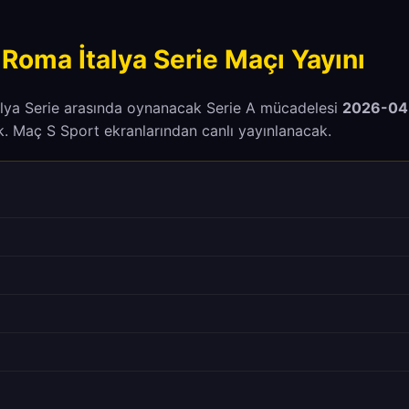
Roma İtalya Serie Maçı Yayını
alya Serie arasında oynanacak Serie A mücadelesi
2026-04
k. Maç S Sport ekranlarından canlı yayınlanacak.