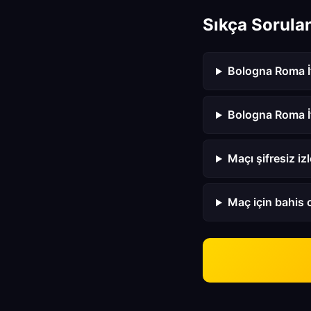
Sıkça Sorula
Bologna Roma İt
Bologna Roma İt
Maçı şifresiz iz
Maç için bahis 