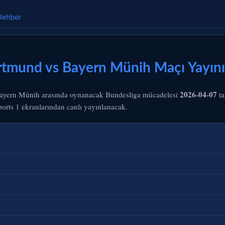
Rehber
rtmund vs Bayern Münih Maçı Yayını
2026-04-07
Bayern Münih arasında oynanacak Bundesliga mücadelesi
ta
orts 1 ekranlarından canlı yayınlanacak.