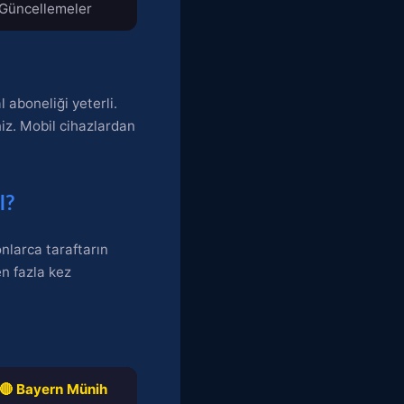
 Güncellemeler
l aboneliği yeterli.
niz. Mobil cihazlardan
l?
nlarca taraftarın
en fazla kez
🔴 Bayern Münih