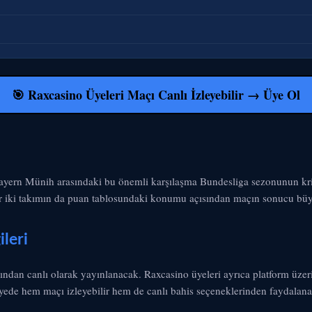
🎯 Raxcasino Üyeleri Maçı Canlı İzleyebilir → Üye Ol
yern Münih arasındaki bu önemli karşılaşma Bundesliga sezonunun krit
Her iki takımın da puan tablosundaki konumu açısından maçın sonucu bü
ileri
ndan canlı olarak yayınlanacak. Raxcasino üyeleri ayrıca platform üzeri
ayede hem maçı izleyebilir hem de canlı bahis seçeneklerinden faydalanab