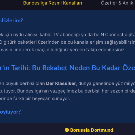
Bundesliga Resmi Kanalları
Özetler & Anlık
l İzlerim?
k için uydu alıcısı, kablo TV aboneliği ya da beIN Connect dijita
Digitürk paketleri üzerinden de bu kanala erişim sağlayabilirsi
sını indirerek maçı dilediğiniz yerden takip edebilirsiniz.
er'ın Tarihi: Bu Rekabet Neden Bu Kadar Öze
en büyük derbisi olan
Der Klassiker
, dünya genelinde yüz milyo
 tutuyor. Bundesliga'nın vazgeçilmez bu derbisi, her sezon bird
rinde farklı bir heyecan sunuyor.
Söylüyor?
🟡 Borussia Dortmund