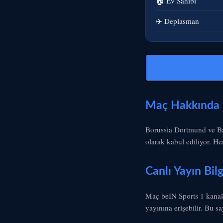
🏠 Ev Sahibi
✈️ Deplasman
Maç Hakkında
Borussia Dortmund ve Ba
olarak kabul ediliyor. 
Canlı Yayın Bilg
Maç beIN Sports 1 kanalı
yayınına erişebilir. Bu s