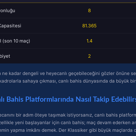
yonluğu
8
Kapasitesi
81.365
l (son 10 maç)
1.4
biyet
2
ın ne kadar dengeli ve heyecanlı geçebileceğini gözler önüne ser
adrolarla sahaya çıkması, canlı bahis dünyasında da büyük bir i
ı Bahis Platformlarında Nasıl Takip Edebilir
canını bir adım öteye taşımak istiyorsanız, canlı bahis platfor
llikle yeni başlayanlar için canlı bahis; maç devam ederken an
hmin yapma imkânı demek. Der Klassiker gibi büyük maçlarda o