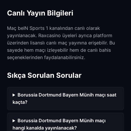
Canlı Yayın Bilgileri
Maç beIN Sports 1 kanalından canlı olarak
yayınlanacak. Raxcasino üyeleri ayrıca platform
üzerinden lisanslı canlı maç yayınına erişebilir. Bu
sayede hem maçı izleyebilir hem de canlı bahis
seçeneklerinden faydalanabilirsiniz.
Sıkça Sorulan Sorular
Borussia Dortmund Bayern Münih maçı saat
kaçta?
Borussia Dortmund Bayern Münih maçı
hangi kanalda yayınlanacak?