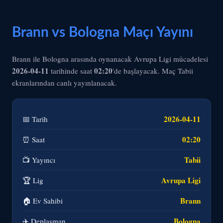
Brann vs Bologna Maçı Yayını
Brann ile Bologna arasında oynanacak Avrupa Ligi mücadelesi
2026-04-11
02:20
tarihinde saat
'de başlayacak. Maç Tabii
ekranlarından canlı yayınlanacak.
2026-04-11
📅 Tarih
02:20
⏰ Saat
Tabii
📺 Yayıncı
Avrupa Ligi
🏆 Lig
Brann
🏠 Ev Sahibi
Bologna
✈️ Deplasman