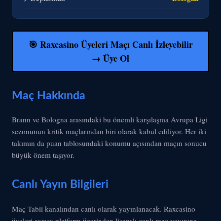
🎯 Raxcasino Üyeleri Maçı Canlı İzleyebilir
→ Üye Ol
Maç Hakkında
Brann ve Bologna arasındaki bu önemli karşılaşma Avrupa Ligi
sezonunun kritik maçlarından biri olarak kabul ediliyor. Her iki
takımın da puan tablosundaki konumu açısından maçın sonucu
büyük önem taşıyor.
Canlı Yayın Bilgileri
Maç Tabii kanalından canlı olarak yayınlanacak. Raxcasino
üyeleri ayrıca platform üzerinden lisanslı canlı maç yayınına