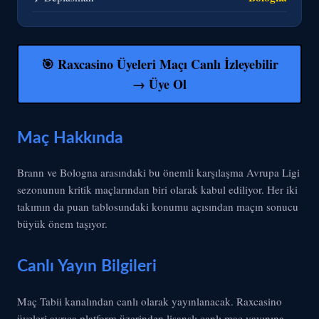
🎯 Raxcasino Üyeleri Maçı Canlı İzleyebilir
→ Üye Ol
Maç Hakkında
Brann ve Bologna arasındaki bu önemli karşılaşma Avrupa Ligi
sezonunun kritik maçlarından biri olarak kabul ediliyor. Her iki
takımın da puan tablosundaki konumu açısından maçın sonucu
büyük önem taşıyor.
Canlı Yayın Bilgileri
Maç Tabii kanalından canlı olarak yayınlanacak. Raxcasino
üyeleri ayrıca platform üzerinden lisanslı canlı maç yayınına