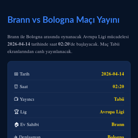
Brann vs Bologna Maçı Yayını
Brann ile Bologna arasında oynanacak Avrupa Ligi mücadelesi
2026-04-14
02:20
tarihinde saat
'de başlayacak. Maç Tabii
ekranlarından canlı yayınlanacak.
2026-04-14
📅 Tarih
02:20
⏰ Saat
Tabii
📺 Yayıncı
Avrupa Ligi
🏆 Lig
Brann
🏠 Ev Sahibi
Bologna
✈️ Deplasman