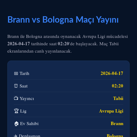
Brann vs Bologna Maçı Yayını
Brann ile Bologna arasında oynanacak Avrupa Ligi mücadelesi
2026-04-17
02:20
tarihinde saat
'de başlayacak. Maç Tabii
ekranlarından canlı yayınlanacak.
2026-04-17
📅 Tarih
02:20
⏰ Saat
Tabii
📺 Yayıncı
Avrupa Ligi
🏆 Lig
Brann
🏠 Ev Sahibi
Bologna
✈️ Deplasman