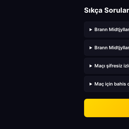
Sıkça Sorula
Brann Midtjylla
Brann Midtjylla
Maçı şifresiz iz
Maç için bahis 