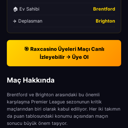
🏠 Ev Sahibi
Brentford
✈️ Deplasman
Brighton
🎯 Raxcasino Üyeleri Maçı Canlı
İzleyebilir → Üye Ol
Maç Hakkında
Brentford ve Brighton arasındaki bu önemli
karşılaşma Premier League sezonunun kritik
maçlarından biri olarak kabul ediliyor. Her iki takımın
da puan tablosundaki konumu açısından maçın
sonucu büyük önem taşıyor.