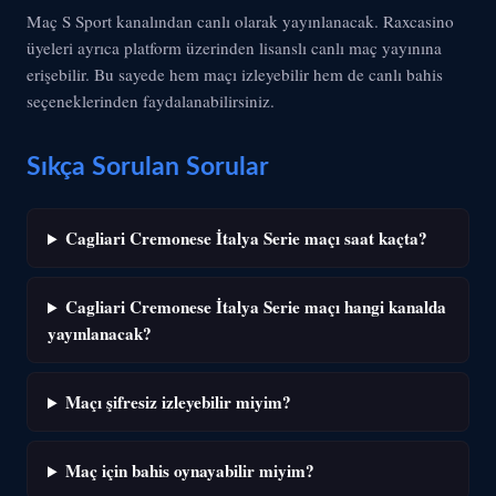
Maç S Sport kanalından canlı olarak yayınlanacak. Raxcasino
üyeleri ayrıca platform üzerinden lisanslı canlı maç yayınına
erişebilir. Bu sayede hem maçı izleyebilir hem de canlı bahis
seçeneklerinden faydalanabilirsiniz.
Sıkça Sorulan Sorular
Cagliari Cremonese İtalya Serie maçı saat kaçta?
Cagliari Cremonese İtalya Serie maçı hangi kanalda
yayınlanacak?
Maçı şifresiz izleyebilir miyim?
Maç için bahis oynayabilir miyim?