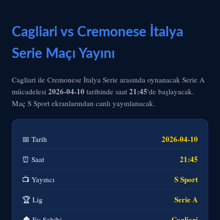
Cagliari vs Cremonese İtalya
Serie Maçı Yayını
Cagliari ile Cremonese İtalya Serie arasında oynanacak Serie A
2026-04-10
21:45
mücadelesi
tarihinde saat
'de başlayacak.
Maç S Sport ekranlarından canlı yayınlanacak.
2026-04-10
📅 Tarih
21:45
⏰ Saat
S Sport
📺 Yayıncı
Serie A
🏆 Lig
Cagliari
🏠 Ev Sahibi