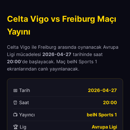
Celta Vigo vs Freiburg Maçı
Yayını
Celta Vigo ile Freiburg arasında oynanacak Avrupa
Ligi mücadelesi
2026-04-27
tarihinde saat
20:00
'de başlayacak. Maç beIN Sports 1
ekranlarından canlı yayınlanacak.
📅 Tarih
2026-04-27
⏰ Saat
20:00
📺 Yayıncı
beIN Sports 1
🏆 Lig
Avrupa Ligi