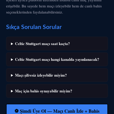
erişebilir. Bu sayede hem maçı izleyebilir hem de canlı bahis
seçeneklerinden faydalanabilirsiniz.
Sıkça Sorulan Sorular
Celtic Stuttgart maçı saat kaçta?
Celtic Stuttgart maçı hangi kanalda yayınlanacak?
Maçı şifresiz izleyebilir miyim?
Maç için bahis oynayabilir miyim?
⚽ Şimdi Üye Ol — Maçı Canlı İzle + Bahis