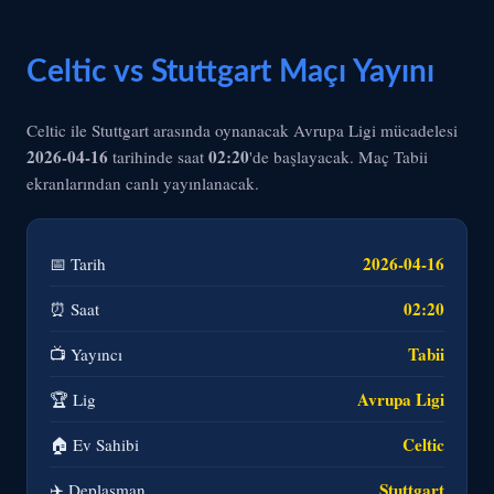
Celtic vs Stuttgart Maçı Yayını
Celtic ile Stuttgart arasında oynanacak Avrupa Ligi mücadelesi
2026-04-16
02:20
tarihinde saat
'de başlayacak. Maç Tabii
ekranlarından canlı yayınlanacak.
2026-04-16
📅 Tarih
02:20
⏰ Saat
Tabii
📺 Yayıncı
Avrupa Ligi
🏆 Lig
Celtic
🏠 Ev Sahibi
Stuttgart
✈️ Deplasman