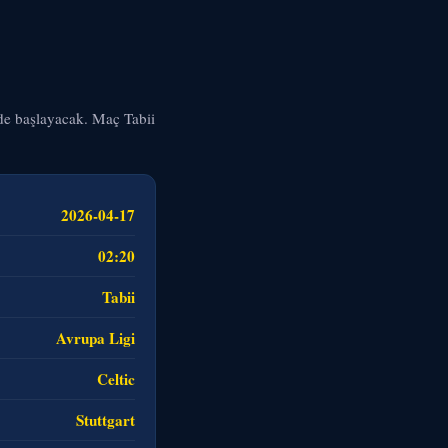
de başlayacak. Maç Tabii
2026-04-17
02:20
Tabii
Avrupa Ligi
Celtic
Stuttgart