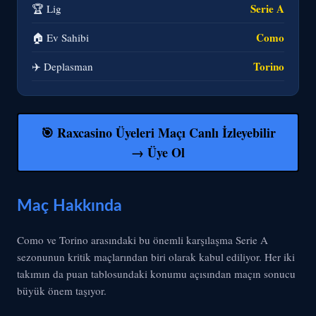
Serie A
🏆 Lig
Como
🏠 Ev Sahibi
Torino
✈️ Deplasman
🎯 Raxcasino Üyeleri Maçı Canlı İzleyebilir
→ Üye Ol
Maç Hakkında
Como ve Torino arasındaki bu önemli karşılaşma Serie A
sezonunun kritik maçlarından biri olarak kabul ediliyor. Her iki
takımın da puan tablosundaki konumu açısından maçın sonucu
büyük önem taşıyor.