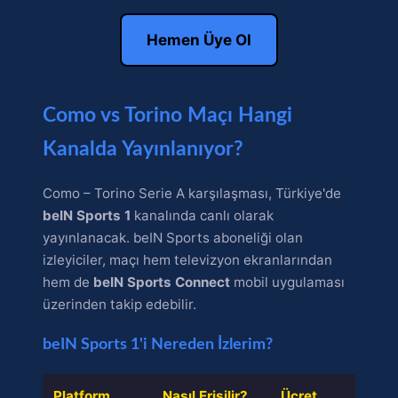
Hemen Üye Ol
Como vs Torino Maçı Hangi
Kanalda Yayınlanıyor?
Como – Torino Serie A karşılaşması, Türkiye'de
beIN Sports 1
kanalında canlı olarak
yayınlanacak. beIN Sports aboneliği olan
izleyiciler, maçı hem televizyon ekranlarından
hem de
beIN Sports Connect
mobil uygulaması
üzerinden takip edebilir.
beIN Sports 1'i Nereden İzlerim?
Platform
Nasıl Erişilir?
Ücret