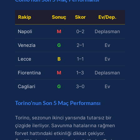
Rakip
Sonuç
Skor
Ev/Dep.
Napoli
M
0–2
Deplasman
Venezia
G
2–1
Ev
Lecce
B
1–1
Ev
Fiorentina
M
1–3
Deplasman
Cagliari
G
3–0
Ev
Torino'nun Son 5 Maç Performansı
Torino, sezonun ikinci yarısında tutarsız bir
çizgide ilerliyor. Savunma hatalarına rağmen
forvet hattındaki etkinliği dikkat çekiyor.