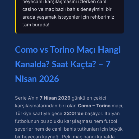
heyecanlı karşılaşmasını izlerken canlı
casino ve maç bazlı bahis deneyimini bir
arada yaşamak isteyenler için rehberimiz
tam burada!
Como vs Torino Maçı Hangi
Kanalda? Saat Kaçta? – 7
Nisan 2026
Serie A'nın
7 Nisan 2026
günkü en çekici
karşılaşmalarından biri olan
Como – Torino
maçı,
Türkiye saatiyle gece
23:01'de
başlıyor. İtalyan
futbolunun bu soluklu karşılaşması hem futbol
severler hem de canlı bahis tutkunları için büyük
bir heyecan kaynağı. Peki maç hangi kanalda