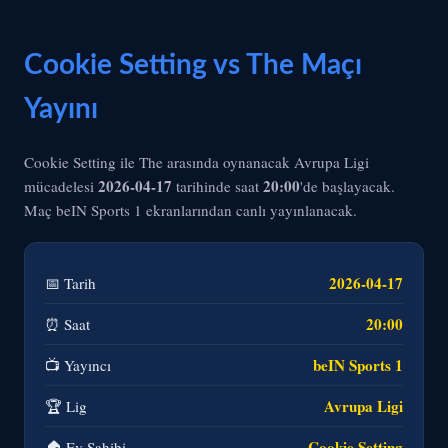
Cookie Setting vs The Maçı
Yayını
Cookie Setting ile The arasında oynanacak Avrupa Ligi
2026-04-17
20:00
mücadelesi
tarihinde saat
'de başlayacak.
Maç beIN Sports 1 ekranlarından canlı yayınlanacak.
2026-04-17
📅 Tarih
20:00
⏰ Saat
beIN Sports 1
📺 Yayıncı
Avrupa Ligi
🏆 Lig
Cookie Setting
🏠 Ev Sahibi