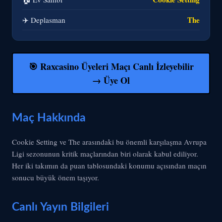
The
✈️ Deplasman
🎯 Raxcasino Üyeleri Maçı Canlı İzleyebilir
→ Üye Ol
Maç Hakkında
Cookie Setting ve The arasındaki bu önemli karşılaşma Avrupa
Ligi sezonunun kritik maçlarından biri olarak kabul ediliyor.
Her iki takımın da puan tablosundaki konumu açısından maçın
sonucu büyük önem taşıyor.
Canlı Yayın Bilgileri