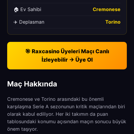
🏠 Ev Sahibi
Cremonese
✈️ Deplasman
Torino
🎯 Raxcasino Üyeleri Maçı Canlı
İzleyebilir → Üye Ol
Maç Hakkında
Cremonese ve Torino arasındaki bu önemli
karşılaşma Serie A sezonunun kritik maçlarından biri
olarak kabul ediliyor. Her iki takımın da puan
tablosundaki konumu açısından maçın sonucu büyük
önem taşıyor.