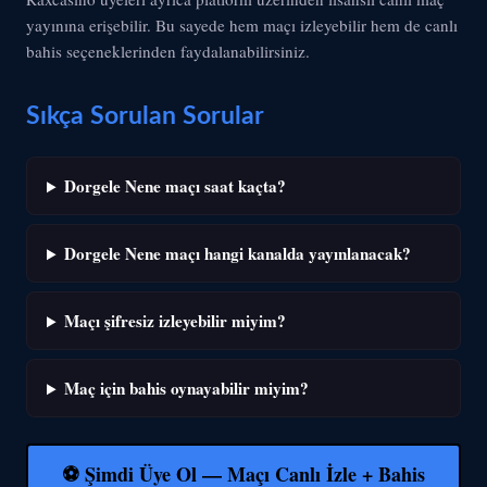
yayınına erişebilir. Bu sayede hem maçı izleyebilir hem de canlı
bahis seçeneklerinden faydalanabilirsiniz.
Sıkça Sorulan Sorular
Dorgele Nene maçı saat kaçta?
Dorgele Nene maçı hangi kanalda yayınlanacak?
Maçı şifresiz izleyebilir miyim?
Maç için bahis oynayabilir miyim?
⚽ Şimdi Üye Ol — Maçı Canlı İzle + Bahis