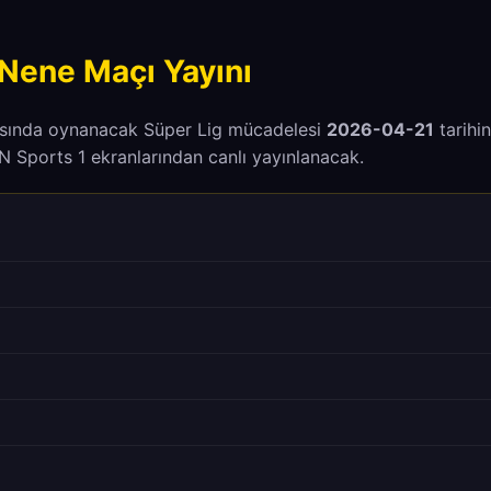
 Nene Maçı Yayını
asında oynanacak Süper Lig mücadelesi
2026-04-21
tarihi
 Sports 1 ekranlarından canlı yayınlanacak.