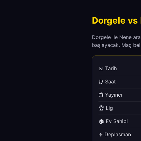
Dorgele vs
Dorgele ile Nene ar
başlayacak. Maç beIN
📅 Tarih
⏰ Saat
📺 Yayıncı
🏆 Lig
🏠 Ev Sahibi
✈️ Deplasman