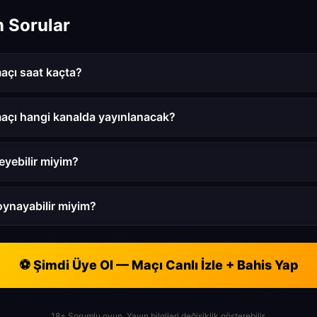
n Sorular
açı saat kaçta?
açı hangi kanalda yayınlanacak?
leyebilir miyim?
oynayabilir miyim?
⚽ Şimdi Üye Ol — Maçı Canlı İzle + Bahis Yap
18+ Sorumlu oyun. Yayın bilgileri değişiklik gösterebilir.