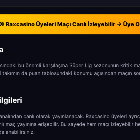
🎯 Raxcasino Üyeleri Maçı Canlı İzleyebilir → Üye O
a
ındaki bu önemli karşılaşma Süper Lig sezonunun kritik maç
 iki takımın da puan tablosundaki konumu açısından maçın 
lgileri
nalından canlı olarak yayınlanacak. Raxcasino üyeleri ayrı
nlı maç yayınına erişebilir. Bu sayede hem maçı izleyebilir h
lanabilirsiniz.