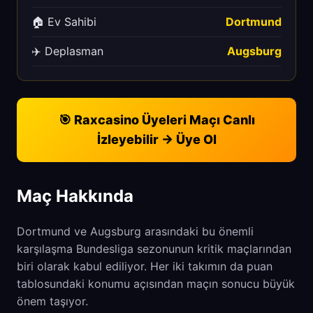
🏠 Ev Sahibi
Dortmund
✈️ Deplasman
Augsburg
🎯 Raxcasino Üyeleri Maçı Canlı
İzleyebilir → Üye Ol
Maç Hakkında
Dortmund ve Augsburg arasındaki bu önemli
karşılaşma Bundesliga sezonunun kritik maçlarından
biri olarak kabul ediliyor. Her iki takımın da puan
tablosundaki konumu açısından maçın sonucu büyük
önem taşıyor.