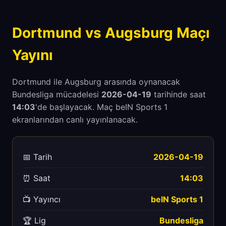
Dortmund vs Augsburg Maçı
Yayını
Dortmund ile Augsburg arasında oynanacak
Bundesliga mücadelesi
2026-04-19
tarihinde saat
14:03
'de başlayacak. Maç beIN Sports 1
ekranlarından canlı yayınlanacak.
📅 Tarih
2026-04-19
⏰ Saat
14:03
📺 Yayıncı
beIN Sports 1
🏆 Lig
Bundesliga