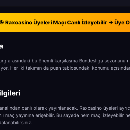
🎯 Raxcasino Üyeleri Maçı Canlı İzleyebilir → Üye O
a
g arasındaki bu önemli karşılaşma Bundesliga sezonunun k
iliyor. Her iki takımın da puan tablosundaki konumu açısınd
lgileri
nalından canlı olarak yayınlanacak. Raxcasino üyeleri ayrı
nlı maç yayınına erişebilir. Bu sayede hem maçı izleyebilir h
lanabilirsiniz.