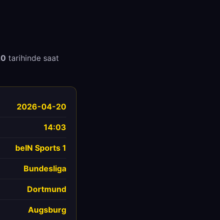
20
tarihinde saat
2026-04-20
14:03
beIN Sports 1
Bundesliga
Dortmund
Augsburg