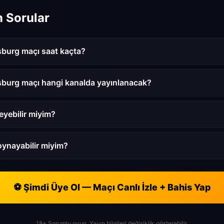
n Sorular
urg maçı saat kaçta?
urg maçı hangi kanalda yayınlanacak?
leyebilir miyim?
oynayabilir miyim?
⚽ Şimdi Üye Ol — Maçı Canlı İzle + Bahis Yap
18+ Sorumlu oyun. Yayın bilgileri değişiklik gösterebilir.