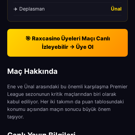
✈️ Deplasman
Ünal
🎯 Raxcasino Üyeleri Maçı Canlı
İzleyebilir → Üye Ol
Maç Hakkında
Ene ve Ünal arasındaki bu önemli karşılaşma Premier
League sezonunun kritik maçlarından biri olarak
kabul ediliyor. Her iki takımın da puan tablosundaki
konumu açısından maçın sonucu büyük önem
taşıyor.