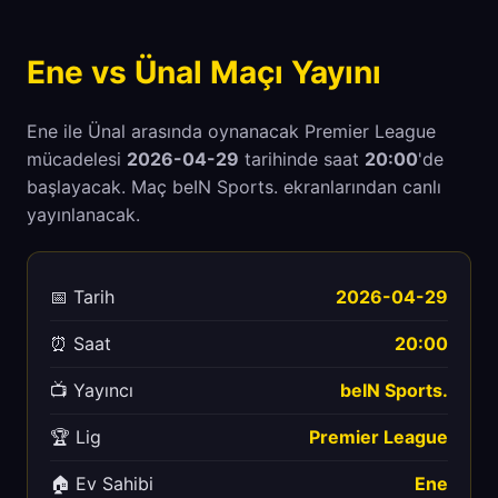
Ene vs Ünal Maçı Yayını
Ene ile Ünal arasında oynanacak Premier League
mücadelesi
2026-04-29
tarihinde saat
20:00
'de
başlayacak. Maç beIN Sports. ekranlarından canlı
yayınlanacak.
📅 Tarih
2026-04-29
⏰ Saat
20:00
📺 Yayıncı
beIN Sports.
🏆 Lig
Premier League
🏠 Ev Sahibi
Ene