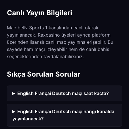
Canlı Yayın Bilgileri
Maç beIN Sports 1 kanalından canlı olarak
yayınlanacak. Raxcasino üyeleri ayrıca platform
üzerinden lisanslı canlı maç yayınına erişebilir. Bu
sayede hem maçı izleyebilir hem de canlı bahis
seçeneklerinden faydalanabilirsiniz.
Sıkça Sorulan Sorular
English Françai Deutsch maçı saat kaçta?
English Françai Deutsch maçı hangi kanalda
yayınlanacak?