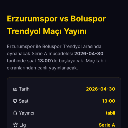
Erzurumspor vs Boluspor
Trendyol Maçı Yayını
Erzurumspor ile Boluspor Trendyol arasında
oynanacak Serie A mücadelesi
2026-04-30
tarihinde saat
13:00
'de başlayacak. Maç tabii
ekranlarından canlı yayınlanacak.
📅 Tarih
2026-04-30
⏰ Saat
13:00
📺 Yayıncı
tabii
🏆 Lig
Serie A