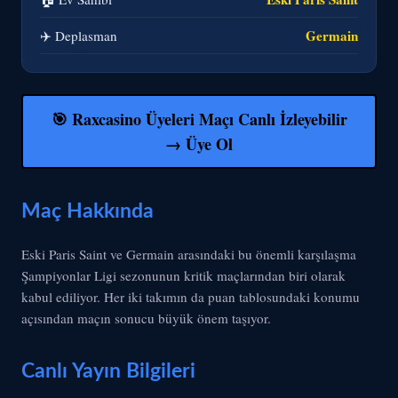
Germain
✈️ Deplasman
🎯 Raxcasino Üyeleri Maçı Canlı İzleyebilir
→ Üye Ol
Maç Hakkında
Eski Paris Saint ve Germain arasındaki bu önemli karşılaşma
Şampiyonlar Ligi sezonunun kritik maçlarından biri olarak
kabul ediliyor. Her iki takımın da puan tablosundaki konumu
açısından maçın sonucu büyük önem taşıyor.
Canlı Yayın Bilgileri