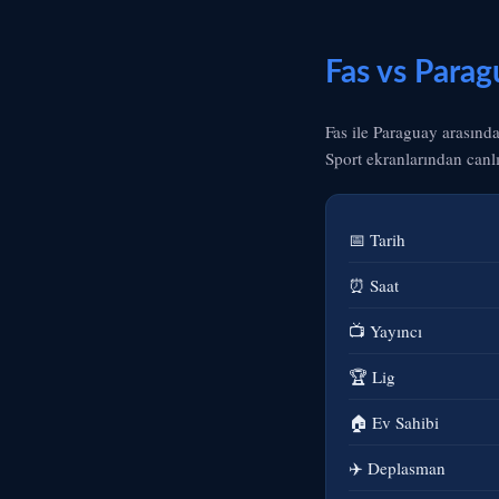
Fas vs Parag
Fas ile Paraguay arasın
Sport ekranlarından canl
📅 Tarih
⏰ Saat
📺 Yayıncı
🏆 Lig
🏠 Ev Sahibi
✈️ Deplasman