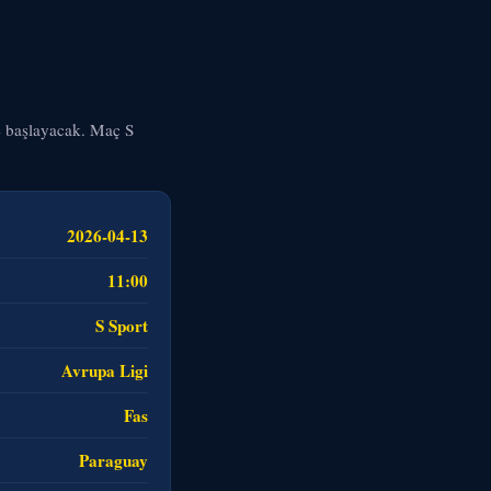
e başlayacak. Maç S
2026-04-13
11:00
S Sport
Avrupa Ligi
Fas
Paraguay