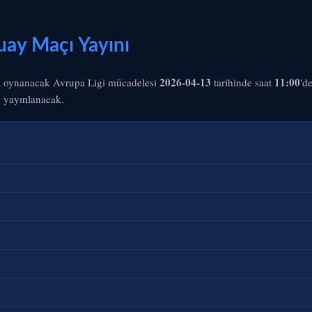
uay Maçı Yayını
2026-04-13
11:00
da oynanacak Avrupa Ligi mücadelesi
tarihinde saat
'd
ı yayınlanacak.