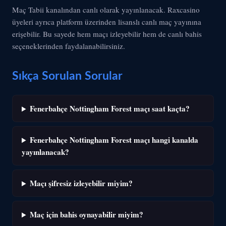
Maç Tabii kanalından canlı olarak yayınlanacak. Raxcasino
üyeleri ayrıca platform üzerinden lisanslı canlı maç yayınına
erişebilir. Bu sayede hem maçı izleyebilir hem de canlı bahis
seçeneklerinden faydalanabilirsiniz.
Sıkça Sorulan Sorular
Fenerbahçe Nottingham Forest maçı saat kaçta?
Fenerbahçe Nottingham Forest maçı hangi kanalda
yayınlanacak?
Maçı şifresiz izleyebilir miyim?
Maç için bahis oynayabilir miyim?