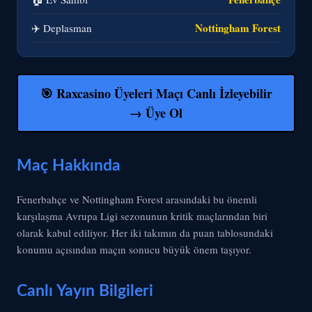
Nottingham Forest
✈️ Deplasman
🎯 Raxcasino Üyeleri Maçı Canlı İzleyebilir
→ Üye Ol
Maç Hakkında
Fenerbahçe ve Nottingham Forest arasındaki bu önemli
karşılaşma Avrupa Ligi sezonunun kritik maçlarından biri
olarak kabul ediliyor. Her iki takımın da puan tablosundaki
konumu açısından maçın sonucu büyük önem taşıyor.
Canlı Yayın Bilgileri