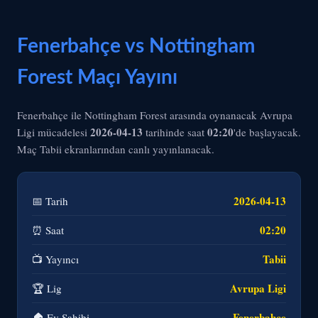
Fenerbahçe vs Nottingham
Forest Maçı Yayını
Fenerbahçe ile Nottingham Forest arasında oynanacak Avrupa
2026-04-13
02:20
Ligi mücadelesi
tarihinde saat
'de başlayacak.
Maç Tabii ekranlarından canlı yayınlanacak.
2026-04-13
📅 Tarih
02:20
⏰ Saat
Tabii
📺 Yayıncı
Avrupa Ligi
🏆 Lig
Fenerbahçe
🏠 Ev Sahibi