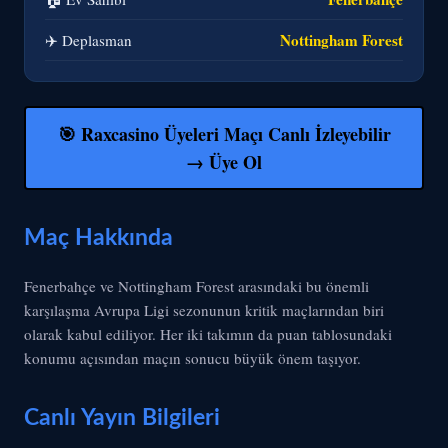
Nottingham Forest
✈️ Deplasman
🎯 Raxcasino Üyeleri Maçı Canlı İzleyebilir
→ Üye Ol
Maç Hakkında
Fenerbahçe ve Nottingham Forest arasındaki bu önemli
karşılaşma Avrupa Ligi sezonunun kritik maçlarından biri
olarak kabul ediliyor. Her iki takımın da puan tablosundaki
konumu açısından maçın sonucu büyük önem taşıyor.
Canlı Yayın Bilgileri