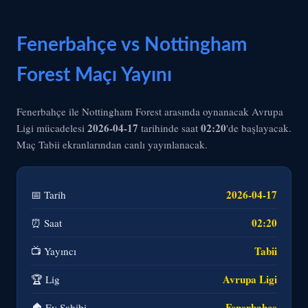
Fenerbahçe vs Nottingham
Forest Maçı Yayını
Fenerbahçe ile Nottingham Forest arasında oynanacak Avrupa
2026-04-17
02:20
Ligi mücadelesi
tarihinde saat
'de başlayacak.
Maç Tabii ekranlarından canlı yayınlanacak.
2026-04-17
📅 Tarih
02:20
⏰ Saat
Tabii
📺 Yayıncı
Avrupa Ligi
🏆 Lig
Fenerbahçe
🏠 Ev Sahibi