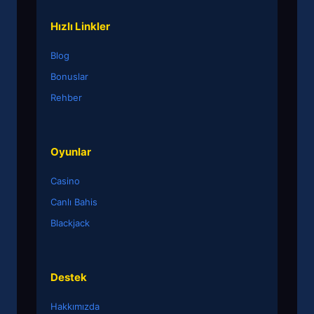
Hızlı Linkler
Blog
Bonuslar
Rehber
Oyunlar
Casino
Canlı Bahis
Blackjack
Destek
Hakkımızda