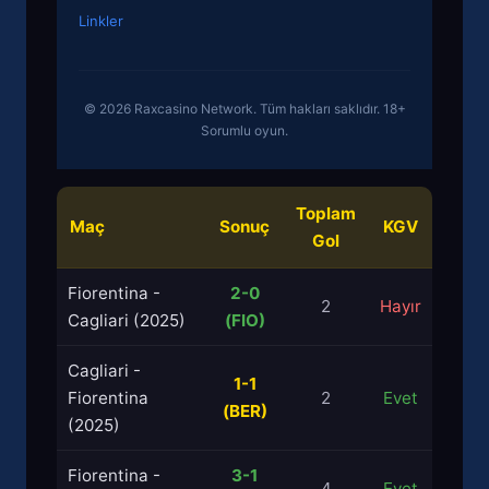
Linkler
© 2026 Raxcasino Network. Tüm hakları saklıdır. 18+
Sorumlu oyun.
Toplam
Maç
Sonuç
KGV
Gol
Fiorentina -
2-0
2
Hayır
Cagliari (2025)
(FIO)
Cagliari -
1-1
Fiorentina
2
Evet
(BER)
(2025)
Fiorentina -
3-1
4
Evet