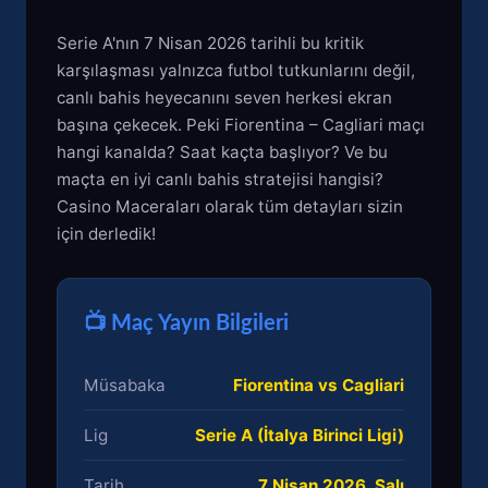
Serie A'nın 7 Nisan 2026 tarihli bu kritik
karşılaşması yalnızca futbol tutkunlarını değil,
canlı bahis heyecanını seven herkesi ekran
başına çekecek. Peki Fiorentina – Cagliari maçı
hangi kanalda? Saat kaçta başlıyor? Ve bu
maçta en iyi canlı bahis stratejisi hangisi?
Casino Maceraları olarak tüm detayları sizin
için derledik!
📺 Maç Yayın Bilgileri
Müsabaka
Fiorentina vs Cagliari
Lig
Serie A (İtalya Birinci Ligi)
Tarih
7 Nisan 2026, Salı