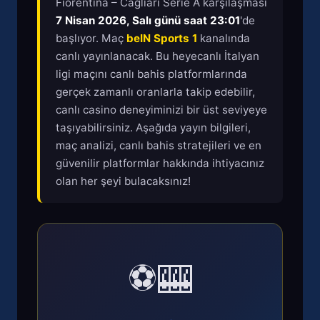
Fiorentina – Cagliari Serie A karşılaşması
7 Nisan 2026, Salı günü saat 23:01
'de
başlıyor. Maç
beIN Sports 1
kanalında
canlı yayınlanacak. Bu heyecanlı İtalyan
ligi maçını canlı bahis platformlarında
gerçek zamanlı oranlarla takip edebilir,
canlı casino deneyiminizi bir üst seviyeye
taşıyabilirsiniz. Aşağıda yayın bilgileri,
maç analizi, canlı bahis stratejileri ve en
güvenilir platformlar hakkında ihtiyacınız
olan her şeyi bulacaksınız!
⚽🎰