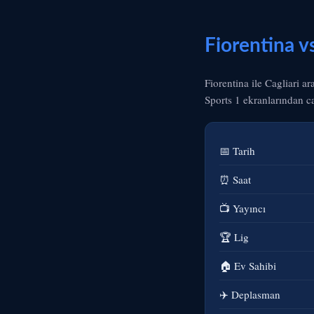
Fiorentina v
Fiorentina ile Cagliari 
Sports 1 ekranlarından c
📅 Tarih
⏰ Saat
📺 Yayıncı
🏆 Lig
🏠 Ev Sahibi
✈️ Deplasman