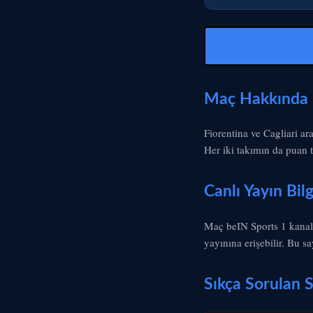
Maç Hakkında
Fiorentina ve Cagliari ar
Her iki takımın da puan
Canlı Yayın Bilg
Maç beIN Sports 1 kanalı
yayınına erişebilir. Bu s
Sıkça Sorulan 