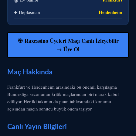
Heidenheim
✈️ Deplasman
🎯 Raxcasino Üyeleri Maçı Canlı İzleyebilir
→ Üye Ol
Maç Hakkında
Frankfurt ve Heidenheim arasındaki bu önemli karşılaşma
Bundesliga sezonunun kritik maçlarından biri olarak kabul
ediliyor. Her iki takımın da puan tablosundaki konumu
açısından maçın sonucu büyük önem taşıyor.
Canlı Yayın Bilgileri