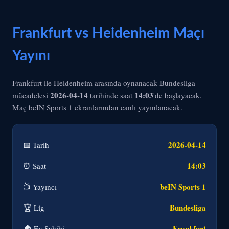
Frankfurt vs Heidenheim Maçı
Yayını
Frankfurt ile Heidenheim arasında oynanacak Bundesliga
2026-04-14
14:03
mücadelesi
tarihinde saat
'de başlayacak.
Maç beIN Sports 1 ekranlarından canlı yayınlanacak.
2026-04-14
📅 Tarih
14:03
⏰ Saat
beIN Sports 1
📺 Yayıncı
Bundesliga
🏆 Lig
Frankfurt
🏠 Ev Sahibi