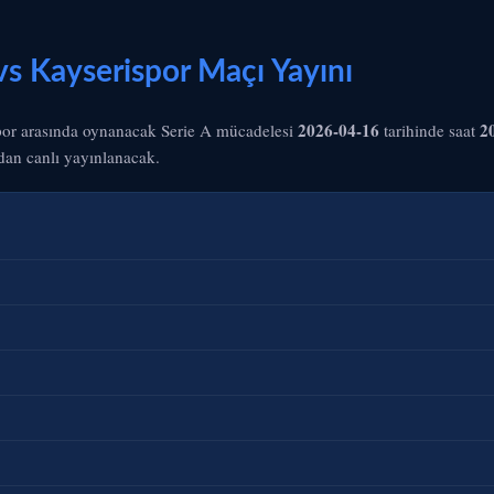
vs Kayserispor Maçı Yayını
2026-04-16
2
spor arasında oynanacak Serie A mücadelesi
tarihinde saat
dan canlı yayınlanacak.