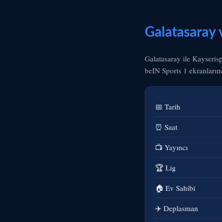
Galatasaray 
Galatasaray ile Kayseri
beIN Sports 1 ekranların
📅 Tarih
⏰ Saat
📺 Yayıncı
🏆 Lig
🏠 Ev Sahibi
✈️ Deplasman