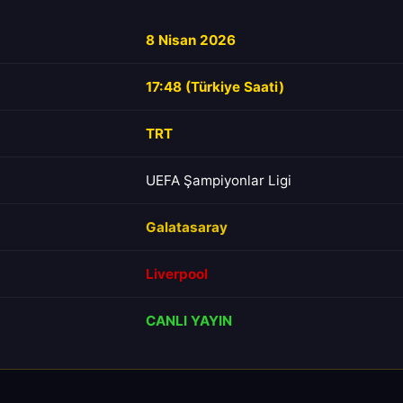
8 Nisan 2026
17:48 (Türkiye Saati)
TRT
UEFA Şampiyonlar Ligi
Galatasaray
Liverpool
CANLI YAYIN