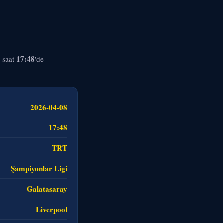
17:48
e saat
'de
2026-04-08
17:48
TRT
Şampiyonlar Ligi
Galatasaray
Liverpool