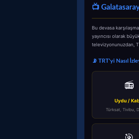
📺 Galatasara
Bu devasa karşılaşm
yayıncısı olarak büyü
televizyonunuzdan, T
📡 TRT'yi Nasıl İzle
📻
Uydu / Kab
Türksat, Tivibu, 
🎯