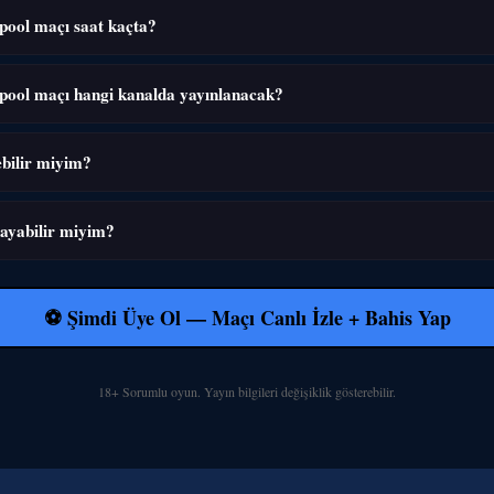
pool maçı saat kaçta?
pool maçı hangi kanalda yayınlanacak?
yebilir miyim?
nayabilir miyim?
⚽ Şimdi Üye Ol — Maçı Canlı İzle + Bahis Yap
18+ Sorumlu oyun. Yayın bilgileri değişiklik gösterebilir.