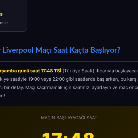
is
rmlar
 Liverpool Maçı Saat Kaçta Başlıyor?
rşamba günü saat 17:48 TSİ
(Türkiye Saati) itibarıyla başlayaca
rkiye saatiyle 19:00 veya 22:00 gibi saatlerde başlarken, bu karş
i bir detay. Maçı kaçırmamak için saatinizi ayarlayın ve maç önc
in!
MAÇIN BAŞLAYACAĞI SAAT