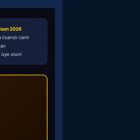
isan 2026
lisanslı canlı
dan
 üye olun!