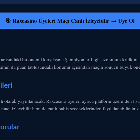
🎯 Raxcasino Üyeleri Maçı Canlı İzleyebilir → Üye Ol
 arasındaki bu önemli karşılaşma Şampiyonlar Ligi sezonunun kritik maç
 takımın da puan tablosundaki konumu açısından maçın sonucu büyük öne
ileri
 olarak yayınlanacak. Raxcasino üyeleri ayrıca platform üzerinden lisa
 maçı izleyebilir hem de canlı bahis seçeneklerinden faydalanabilirsiniz.
Sorular