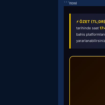
```html
⚡ ÖZET (TL;DR)
tarihinde saat
17:
bahis platformlar
yararlanabilirsi