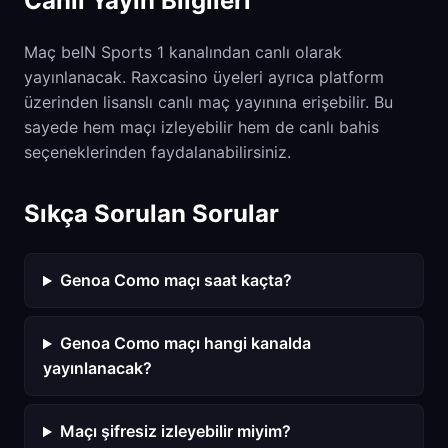
Canlı Yayın Bilgileri
Maç beIN Sports 1 kanalından canlı olarak
yayınlanacak. Raxcasino üyeleri ayrıca platform
üzerinden lisanslı canlı maç yayınına erişebilir. Bu
sayede hem maçı izleyebilir hem de canlı bahis
seçeneklerinden faydalanabilirsiniz.
Sıkça Sorulan Sorular
Genoa Como maçı saat kaçta?
Genoa Como maçı hangi kanalda
yayınlanacak?
Maçı şifresiz izleyebilir miyim?