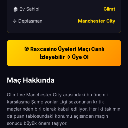
🏠 Ev Sahibi
Glimt
✈️ Deplasman
Manchester City
🎯 Raxcasino Üyeleri Maçı Canlı
İzleyebilir → Üye Ol
Maç Hakkında
Glimt ve Manchester City arasındaki bu önemli
karşılaşma Şampiyonlar Ligi sezonunun kritik
maçlarından biri olarak kabul ediliyor. Her iki takımın
da puan tablosundaki konumu açısından maçın
sonucu büyük önem taşıyor.