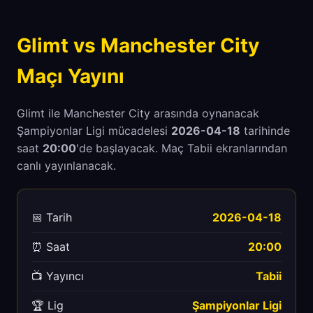
Glimt vs Manchester City
Maçı Yayını
Glimt ile Manchester City arasında oynanacak
Şampiyonlar Ligi mücadelesi
2026-04-18
tarihinde
saat
20:00
'de başlayacak. Maç Tabii ekranlarından
canlı yayınlanacak.
📅 Tarih
2026-04-18
⏰ Saat
20:00
📺 Yayıncı
Tabii
🏆 Lig
Şampiyonlar Ligi