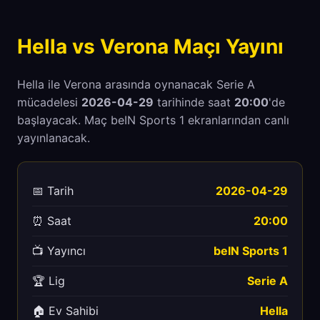
Hella vs Verona Maçı Yayını
Hella ile Verona arasında oynanacak Serie A
mücadelesi
2026-04-29
tarihinde saat
20:00
'de
başlayacak. Maç beIN Sports 1 ekranlarından canlı
yayınlanacak.
📅 Tarih
2026-04-29
⏰ Saat
20:00
📺 Yayıncı
beIN Sports 1
🏆 Lig
Serie A
🏠 Ev Sahibi
Hella