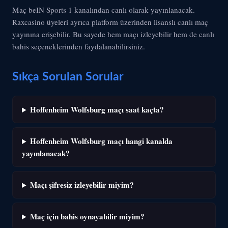
Maç beIN Sports 1 kanalından canlı olarak yayınlanacak.
Raxcasino üyeleri ayrıca platform üzerinden lisanslı canlı maç
yayınına erişebilir. Bu sayede hem maçı izleyebilir hem de canlı
bahis seçeneklerinden faydalanabilirsiniz.
Sıkça Sorulan Sorular
Hoffenheim Wolfsburg maçı saat kaçta?
Hoffenheim Wolfsburg maçı hangi kanalda
yayınlanacak?
Maçı şifresiz izleyebilir miyim?
Maç için bahis oynayabilir miyim?