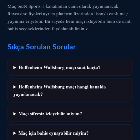
Maç beIN Sports 1 kanalından canlı olarak yayınlanacak.
Raxcasino üyeleri ayrıca platform üzerinden lisanslı canlı maç
yayınına erişebilir. Bu sayede hem maçı izleyebilir hem de canlı
bahis seçeneklerinden faydalanabilirsiniz.
Sıkça Sorulan Sorular
Hoffenheim Wolfsburg maçı saat kaçta?
Hoffenheim Wolfsburg maçı hangi kanalda
yayınlanacak?
Maçı şifresiz izleyebilir miyim?
Maç için bahis oynayabilir miyim?