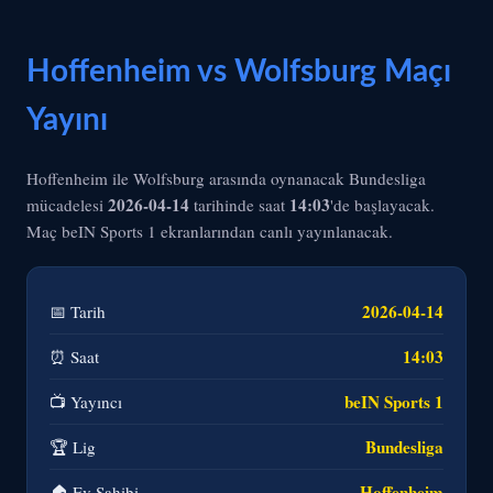
Hoffenheim vs Wolfsburg Maçı
Yayını
Hoffenheim ile Wolfsburg arasında oynanacak Bundesliga
2026-04-14
14:03
mücadelesi
tarihinde saat
'de başlayacak.
Maç beIN Sports 1 ekranlarından canlı yayınlanacak.
2026-04-14
📅 Tarih
14:03
⏰ Saat
beIN Sports 1
📺 Yayıncı
Bundesliga
🏆 Lig
Hoffenheim
🏠 Ev Sahibi