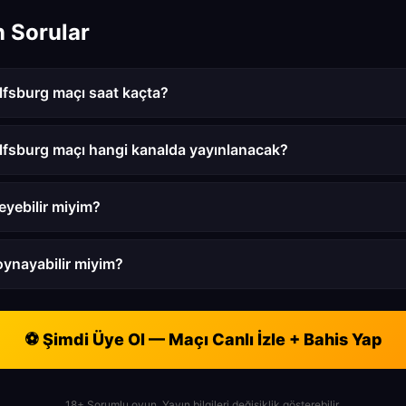
n Sorular
fsburg maçı saat kaçta?
fsburg maçı hangi kanalda yayınlanacak?
leyebilir miyim?
oynayabilir miyim?
⚽ Şimdi Üye Ol — Maçı Canlı İzle + Bahis Yap
18+ Sorumlu oyun. Yayın bilgileri değişiklik gösterebilir.