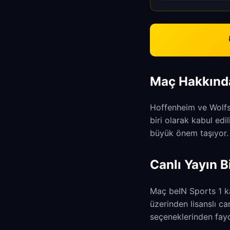
Maç Hakkınd
Hoffenheim ve Wolfs
biri olarak kabul ed
büyük önem taşıyor.
Canlı Yayın Bi
Maç beIN Sports 1 ka
üzerinden lisanslı ca
seçeneklerinden fayda