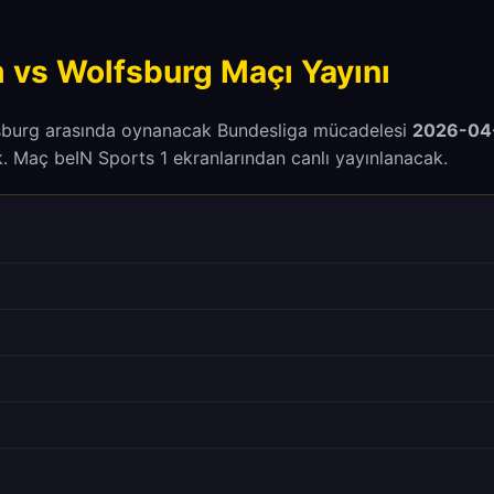
 vs Wolfsburg Maçı Yayını
sburg arasında oynanacak Bundesliga mücadelesi
2026-04
. Maç beIN Sports 1 ekranlarından canlı yayınlanacak.